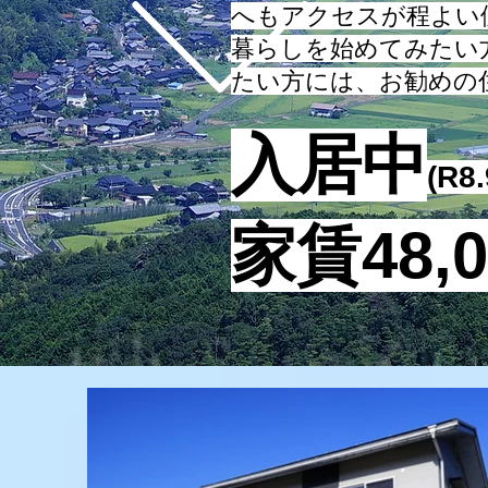
へもアクセスが程よい
暮らしを始めてみたい
たい方には、お勧めの
入居中
(
R8
家賃48,