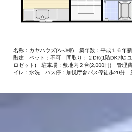
名称：カヤハウズ(A~J棟) 築年数：平成１６年
階建 ペット：不可 間取り：２DK(1階DK7帖 ユニ
ロゼット) 駐車場：敷地内２台(2,000円) 管理
イレ：水洗 バス停：加悦庁舎バス停徒歩20分 総戸