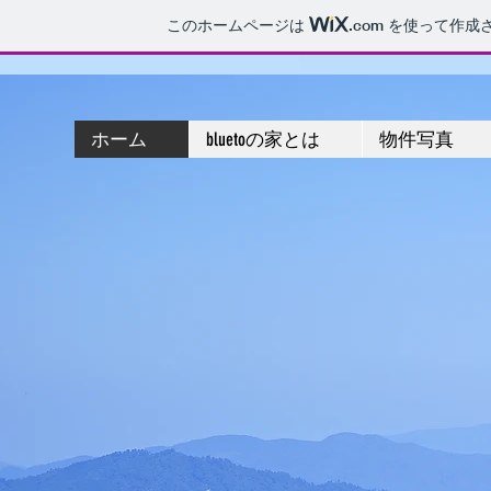
このホームページは
.com
を使って作成
京都・丹後 bluetoの家
ホーム
bluetoの家とは
物件写真