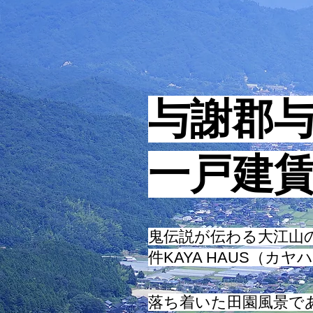
与謝郡
一戸建
鬼伝説が伝わる大江山
件KAYA HAUS（カヤ
落ち着いた田園風景で